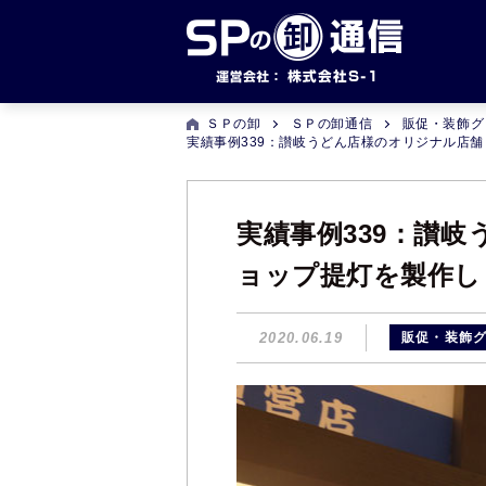
ＳＰの卸
ＳＰの卸通信
販促・装飾グ
実績事例339：讃岐うどん店様のオリジナル店
実績事例339：讃
ョップ提灯を製作し
2020.06.19
販促・装飾グ