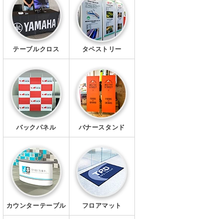
幕・シート
タペストリー
テーブルクロス
タペストリー
シール・ステッカー
クリアファイル
マグネット
Ｔシャツ
バックパネル
バナースタンド
ポロシャツ
ブルゾン
ワイシャツ
カウンターテーブル
フロアマット
キャップ