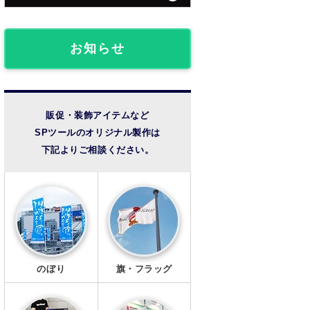
団体・クラブ事例
フロアマット
椅子カバー
ライブ観戦事例
お知らせ
のれん
成人式事例
提灯
温泉・宿泊施設
販促・装飾アイテムなど
SPツールのオリジナル製作は
法被・半纏
その他の事例
下記よりご相談ください。
扇子
風呂敷
手ぬぐい
トートバッグ
のぼり
旗・フラッグ
タンブラー・ボトル