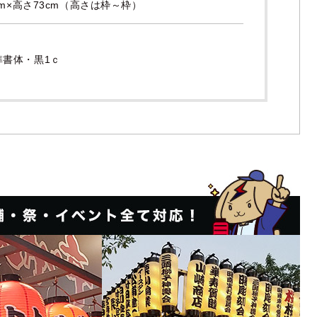
cm×高さ73cm（高さは枠～枠）
準書体・黒1ｃ