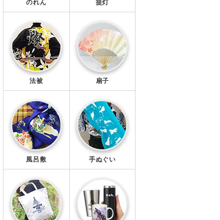
のれん
提灯
法被
扇子
風呂敷
手ぬぐい