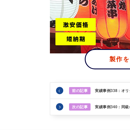
製作
前の記事
実績事例338：オ
次の記事
実績事例340：同