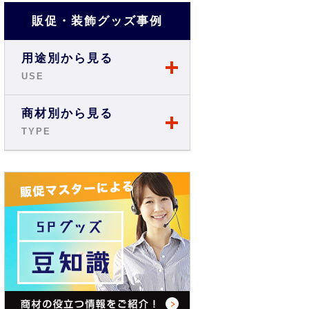
販促・装飾グッズ事例
用途別から見る
USE
店舗・ショップ事例
商材別から見る
TYPE
展示会・説明会事例
のぼり
お祭り事例
旗・フラッグ
商店街・イベント事例
テーブルクロス
オフィス・現場事例
バックパネル
学校・スクール事例
バナースタンド