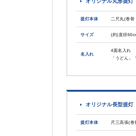
オリジナル丸形提灯
提灯本体
二尺丸(巻骨
サイズ
(約)直径60
4面名入れ
名入れ
「うどん」
オリジナル長型提灯
提灯本体
尺三高張(巻