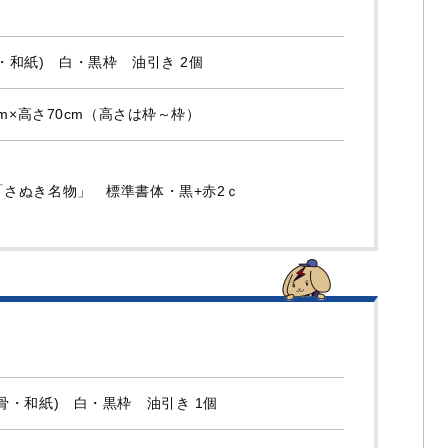
・和紙) 白・黒枠 油引き 2個
cm×高さ70cm（高さは枠～枠）
「さぬき名物」 標準書体・黒+赤2ｃ
骨・和紙) 白・黒枠 油引き 1個