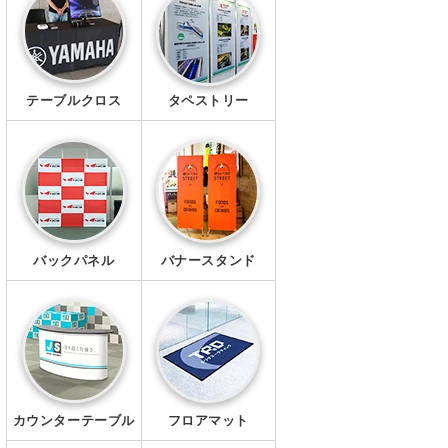
幕・シート
タペストリー
テーブルクロス
タペストリー
シール・ステッカー
クリアファイル
マグネット
Ｔシャツ
バックパネル
バナースタンド
ポロシャツ
ブルゾン
ワイシャツ
カウンターテーブル
フロアマット
キャップ