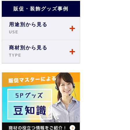
販促・装飾グッズ事例
用途別から見る
USE
店舗・ショップ事例
商材別から見る
TYPE
展示会・説明会事例
のぼり
お祭り事例
旗・フラッグ
商店街・イベント事例
テーブルクロス
オフィス・現場事例
バックパネル
学校・スクール事例
バナースタンド