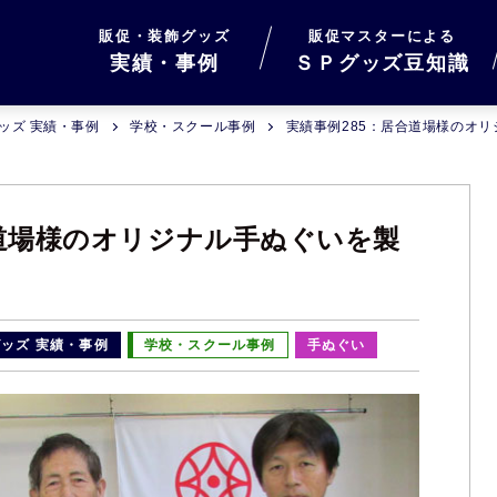
販促・装飾グッズ
販促マスターによる
実績・事例
ＳＰグッズ豆知識
ッズ 実績・事例
学校・スクール事例
実績事例285：居合道場様のオ
合道場様のオリジナル手ぬぐいを製
ッズ 実績・事例
学校・スクール事例
手ぬぐい