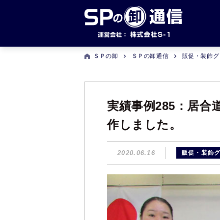
ＳＰの卸
ＳＰの卸通信
販促・装飾グ
実績事例285：居
作しました。
2020.06.16
販促・装飾グ