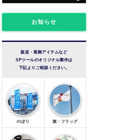
団体・クラブ事例
フロアマット
椅子カバー
ライブ観戦事例
お知らせ
のれん
成人式事例
提灯
温泉・宿泊施設
販促・装飾アイテムなど
SPツールのオリジナル製作は
法被・半纏
その他の事例
下記よりご相談ください。
扇子
風呂敷
手ぬぐい
トートバッグ
のぼり
旗・フラッグ
タンブラー・ボトル