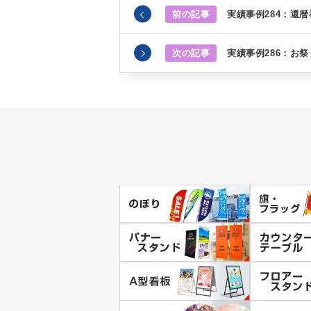
前の記事
実績事例284：還
次の記事
実績事例286：お