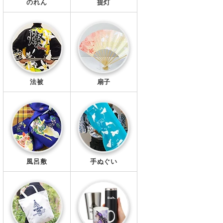
のれん
提灯
法被
扇子
風呂敷
手ぬぐい