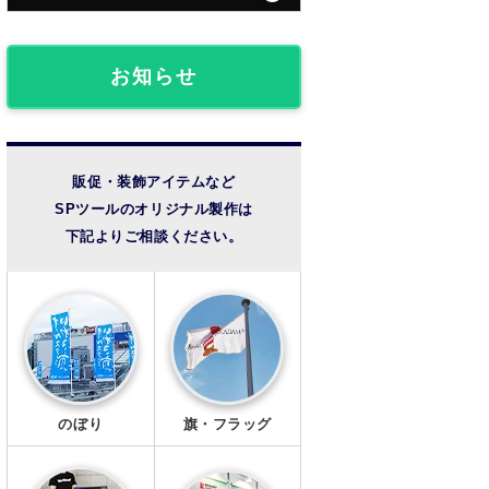
団体・クラブ事例
フロアマット
椅子カバー
ライブ観戦事例
お知らせ
のれん
成人式事例
提灯
温泉・宿泊施設
販促・装飾アイテムなど
SPツールのオリジナル製作は
法被・半纏
その他の事例
下記よりご相談ください。
扇子
風呂敷
手ぬぐい
トートバッグ
のぼり
旗・フラッグ
タンブラー・ボトル