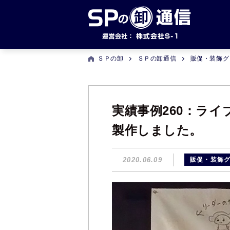
ＳＰの卸
ＳＰの卸通信
販促・装飾グ
実績事例260：ラ
製作しました。
2020.06.09
販促・装飾グ