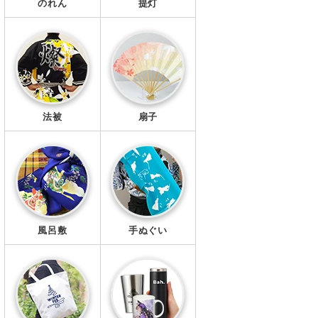
のれん
提灯
法被
扇子
風呂敷
手ぬぐい