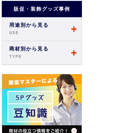
販促・装飾グッズ事例
用途別から見る
USE
店舗・ショップ事例
商材別から見る
TYPE
展示会・説明会事例
のぼり
お祭り事例
旗・フラッグ
商店街・イベント事例
テーブルクロス
オフィス・現場事例
バックパネル
学校・スクール事例
バナースタンド