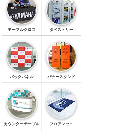
幕・シート
タペストリー
テーブルクロス
タペストリー
シール・ステッカー
クリアファイル
マグネット
Ｔシャツ
バックパネル
バナースタンド
ポロシャツ
ブルゾン
ワイシャツ
カウンターテーブル
フロアマット
キャップ