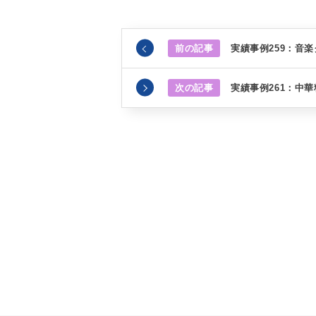
前の記事
実績事例259：音
次の記事
実績事例261：中