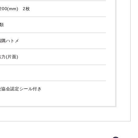
200(mm) 2枚
類
四隅ハトメ
力(片面)
炎協会認定シール付き