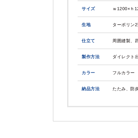
サイズ
ｗ1200×ｈ1
生地
ターポリン2
仕立て
周囲縫製、
製作方法
ダイレクト出
カラー
フルカラー
納品方法
たたみ、防