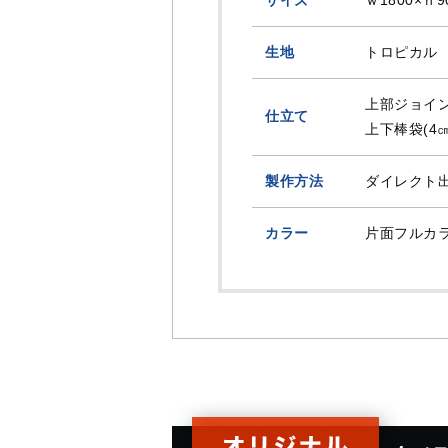
生地
トロピカル
上部ジョイン
仕立て
上下棒袋(4
製作方法
ダイレクト
カラー
片面フルカ