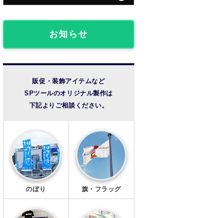
団体・クラブ事例
フロアマット
椅子カバー
ライブ観戦事例
お知らせ
のれん
成人式事例
提灯
温泉・宿泊施設
販促・装飾アイテムなど
SPツールのオリジナル製作は
法被・半纏
その他の事例
下記よりご相談ください。
扇子
風呂敷
手ぬぐい
トートバッグ
のぼり
旗・フラッグ
タンブラー・ボトル