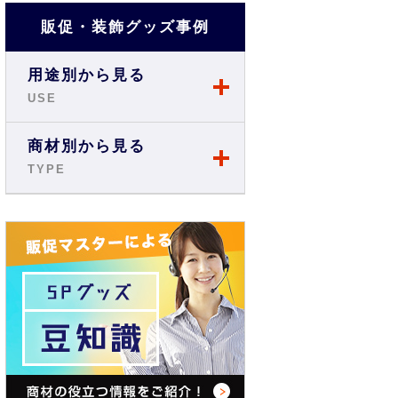
販促・装飾グッズ事例
用途別から見る
USE
店舗・ショップ事例
商材別から見る
TYPE
展示会・説明会事例
のぼり
お祭り事例
旗・フラッグ
商店街・イベント事例
テーブルクロス
オフィス・現場事例
バックパネル
学校・スクール事例
バナースタンド