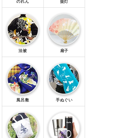
のれん
提灯
法被
扇子
風呂敷
手ぬぐい