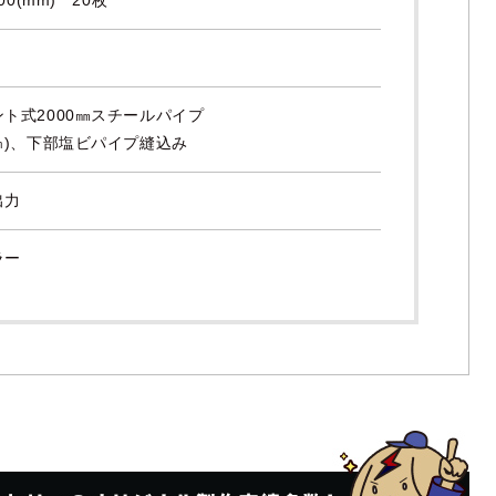
ト式2000㎜スチールパイプ
㎝)、下部塩ビパイプ縫込み
出力
ラー