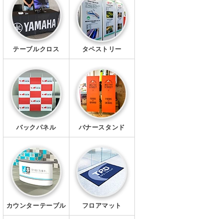
幕・シート
タペストリー
テーブルクロス
タペストリー
シール・ステッカー
クリアファイル
マグネット
Ｔシャツ
バックパネル
バナースタンド
ポロシャツ
ブルゾン
ワイシャツ
カウンターテーブル
フロアマット
キャップ