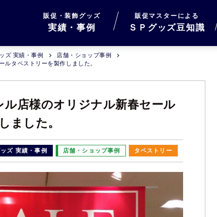
販促・装飾グッズ
販促マスターによる
実績・事例
ＳＰグッズ豆知識
ッズ 実績・事例
店舗・ショップ事例
セールタペストリーを製作しました。
パレル店様のオリジナル新春セール
しました。
ッズ 実績・事例
店舗・ショップ事例
タペストリー