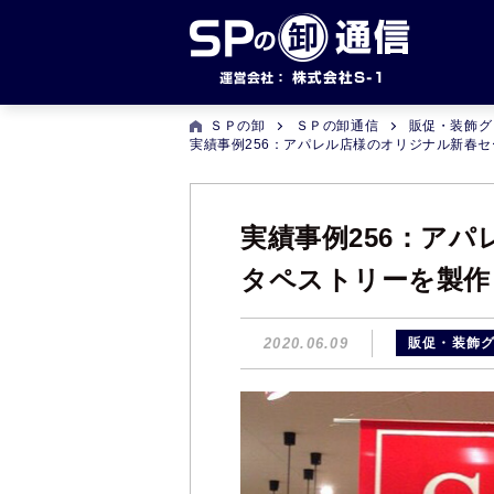
ＳＰの卸
ＳＰの卸通信
販促・装飾グ
実績事例256：アパレル店様のオリジナル新春
実績事例256：ア
タペストリーを製作
2020.06.09
販促・装飾グ