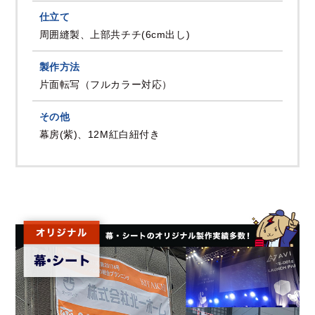
仕立て
周囲縫製、上部共チチ(6cm出し)
製作方法
片面転写（フルカラー対応）
その他
幕房(紫)、12M紅白紐付き