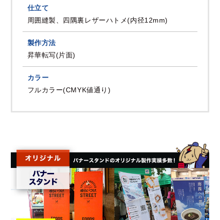
仕立て
周囲縫製、四隅裏レザーハトメ(内径12mm)
製作方法
昇華転写(片面)
カラー
フルカラー(CMYK値通り)