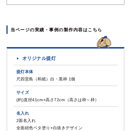
当ページの実績・事例の製作内容はこちら
オリジナル提灯
提灯本体
尺四堂島（和紙）白・黒枠 1個
サイズ
(約)直径41cm×高さ72cm（高さは枠～枠）
名入れ
2面名入れ
全面紺色ベタ塗り+白抜きデザイン