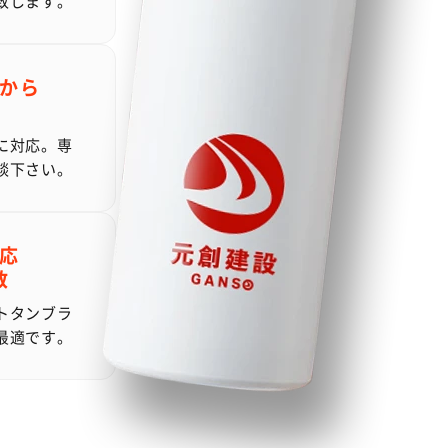
致します。
から
に対応。専
談下さい。
応
数
トタンブラ
最適です。