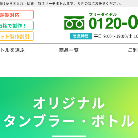
向けから名入れ・印刷・特注サーモボトルまで、ＳＰの卸にお任せください。
短納期対応
価格で製作！
ロット製作割引
平日 9:00～19:00/土 10
営業時間
ボトルを選ぶ
商品一覧
ご利
オリジナル
タンブラー・ボトル