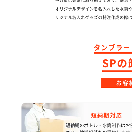
や容量は豊富に取り揃えており、保温
※8月10日は通常営業日
オリジナルデザインを名入れした水筒
期間中に頂きましたお問
ご迷惑をお掛けいたしま
リジナル名入れグッズの特注作成の際
タンブラー
SP
お客
短納期対応
短納期のボトル・水筒制作はお