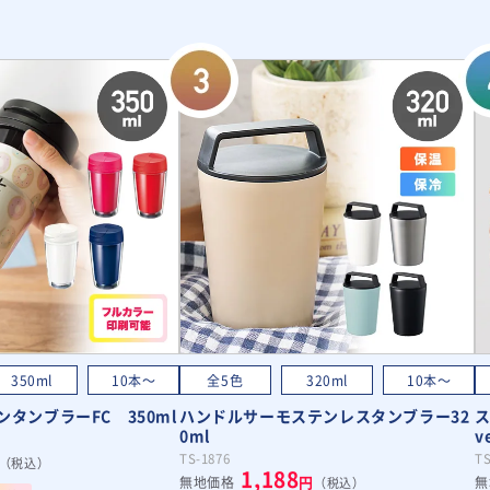
350ml
10本～
全5色
320ml
10本～
タンブラーFC 350ml
ハンドルサーモステンレスタンブラー32
ス
0ml
v
TS-1876
TS
（税込）
1,188
円
無地価格
無
（税込）