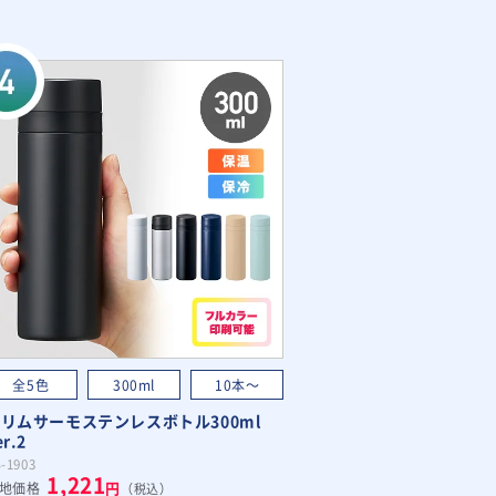
全5色
300ml
10本～
リムサーモステンレスボトル300ml
er.2
-1903
1,221
円
地価格
（税込）