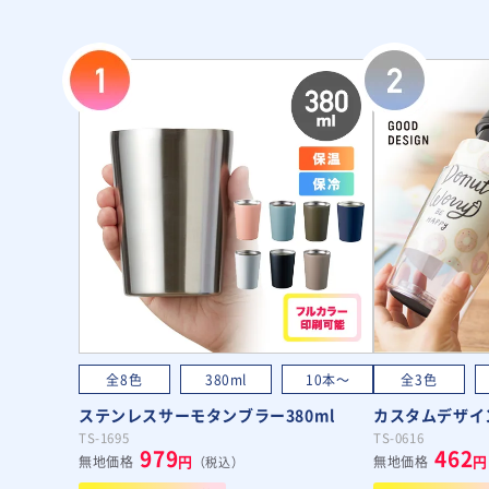
全8色
380ml
10本～
全3色
ステンレスサーモタンブラー380ml
カスタムデザイン
TS-1695
TS-0616
979
462
円
円
無地価格
無地価格
（税込）