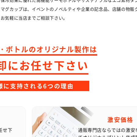
・保冷効果に優れた高機能サーモボトルやサステナブルなエコ素材タ
です。
やマグカップは、イベントのノベルティや企業の記念品、店舗の物販
い合わせ等は、8月17日より順次ご対応させていただきます。
すが、何卒ご了承くださいますよう宜しくお願いいたします。
はお気軽に当店までご相談下さい。
・ボトルのオリジナル製作は
の卸にお任せ下さい
様に支持される6つの理由
激安価格
任せ下
通販専門店ならではの激安